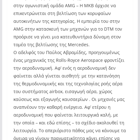
στην αγωνιστική ομάδα AMG – Η MKB άρχισε να
επικεντρώνεται στη βελτίωση των κορυφαίων
αυτοκινήτων της κατηγορίας. Η εμπειρία του στην
AMG στην κατασκευή των μηχανών για το DTM τον
προόρισε να γίνει μια κατευθυντήρια δύναμη στον
τομέα της βελτίωσης της Mercedes.
Ο αδελφός του Παύλος Αβραμίδης, προηγουμένως
ένας μηχανικός της Rolls-Royce Aerospace φροντίζει
την αεροδυναμική. Αφ’ ενός η αεροδυναμική δεν
φαίνεται αλλά γίνεται αισθητή: με την κατανόηση
της θερμοδυναμικής και της τεχνολογίας ροής αέρα
του συστήματος airbox, εισαγωγή αέρα, χώρος
καύσεως και εξαγωγής καυσαερίων . Οι μηχανές μας
αναπνέουν την καθαρή ενέργεια. Αφ’ ετέρου η
αεροδυναμική που φαίνεται λειτουργικά καλή, με
την οποία – και εδώ επίσης – το σχέδιο ακολουθεί τη
λειτουργία. Το απεριόριστο πάθος μας να κάνουμε τα
όνειρα να γίνουν πραγματικότητα κάνει επίσης να