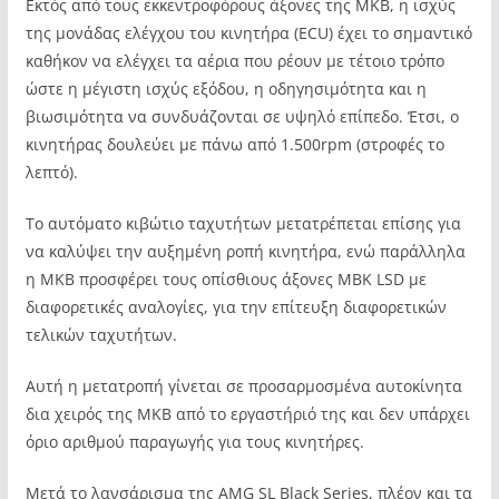
Εκτός από τους εκκεντροφόρους άξονες της MKB, η ισχύς
της μονάδας ελέγχου του κινητήρα (ECU) έχει το σημαντικό
καθήκον να ελέγχει τα αέρια που ρέουν με τέτοιο τρόπο
ώστε η μέγιστη ισχύς εξόδου, η οδηγησιμότητα και η
βιωσιμότητα να συνδυάζονται σε υψηλό επίπεδο. Έτσι, ο
κινητήρας δουλεύει με πάνω από 1.500rpm (στροφές το
λεπτό).
Το αυτόματο κιβώτιο ταχυτήτων μετατρέπεται επίσης για
να καλύψει την αυξημένη ροπή κινητήρα, ενώ παράλληλα
η MKB προσφέρει τους οπίσθιους άξονες MBK LSD με
διαφορετικές αναλογίες, για την επίτευξη διαφορετικών
τελικών ταχυτήτων.
Αυτή η μετατροπή γίνεται σε προσαρμοσμένα αυτοκίνητα
δια χειρός της MKB από το εργαστήριό της και δεν υπάρχει
όριο αριθμού παραγωγής για τους κινητήρες.
Μετά το λανσάρισμα της AMG SL Black Series, πλέον και τα